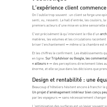
L’expérience client commence
On l’oublie trop souvent : un client se forge une op
senti, vu, ressenti. Le hall d’entrée, les couloirs
premiers acteurs d’une mise en scène sensorielle qu
C’est précisément là qu’intervient le rôle d’un
arch
matières, les volumes et les circulations racontent
briser l’enchantement — même si la chambre est 
Et les chiffres le confirment. Les établissements q
en ligne.
Sur TripAdvisor ou Google, les commentai
« ailleurs »
— des perceptions directement liées aux 
énorme, et elle se joue dans les décisions que prend
Design et rentabilité : une éq
Beaucoup d’hôteliers hésitent encore à franchir le
Un projet d’aménagement intérieur bien conçu peut j
par les voyageurs — sans nécessairement changer d
L’optimisation des surfaces est un levier souvent 