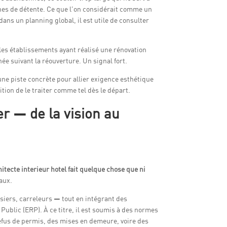
ones de détente. Ce que l’on considérait comme un
ns un planning global, il est utile de consulter
 les établissements ayant réalisé une rénovation
 suivant la réouverture. Un signal fort.
ne piste concrète pour allier exigence esthétique
ion de le traiter comme tel dès le départ.
er — de la vision au
hitecte interieur hotel fait quelque chose que ni
vaux.
siers, carreleurs — tout en intégrant des
ublic (ERP). À ce titre, il est soumis à des normes
refus de permis, des mises en demeure, voire des