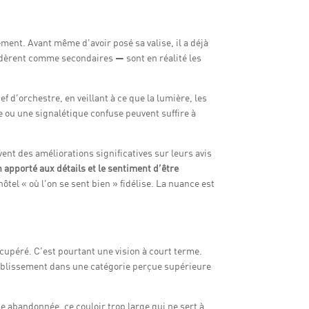
ement. Avant même d’avoir posé sa valise, il a déjà
sidèrent comme secondaires — sont en réalité les
d’orchestre, en veillant à ce que la lumière, les
e ou une signalétique confuse peuvent suffire à
ent des améliorations significatives sur leurs avis
apporté aux détails et le sentiment d’être
ôtel « où l’on se sent bien » fidélise. La nuance est
cupéré. C’est pourtant une vision à court terme.
tablissement dans une catégorie perçue supérieure
 abandonnée, ce couloir trop large qui ne sert à