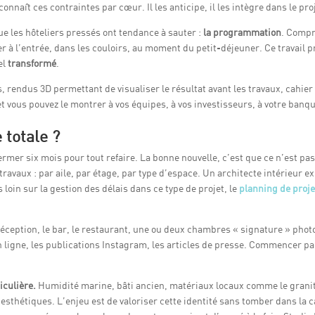
onnaît ces contraintes par cœur. Il les anticipe, il les intègre dans le pr
que les hôteliers pressés ont tendance à sauter :
la programmation
. Compr
r à l’entrée, dans les couloirs, au moment du petit-déjeuner. Ce travail 
el
transformé
.
s, rendus 3D permettant de visualiser le résultat avant les travaux, cahie
et vous pouvez le montrer à vos équipes, à vos investisseurs, à votre banqu
 totale ?
ermer six mois pour tout refaire. La bonne nouvelle, c’est que ce n’est pa
travaux : par aile, par étage, par type d’espace. Un architecte intérieur 
 loin sur la gestion des délais dans ce type de projet, le
planning de proje
 réception, le bar, le restaurant, une ou deux chambres « signature » phot
en ligne, les publications Instagram, les articles de presse. Commencer pa
iculière.
Humidité marine, bâti ancien, matériaux locaux comme le granit o
esthétiques. L’enjeu est de valoriser cette identité sans tomber dans la 