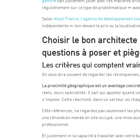
gamme
sait justement jouer avec ces matières brute
régulièrement sur ce type de problématique — avec
Selon
Atout France, l’agence de développement tou
indépendante — loin devant le prix ou la localisat
Choisir le bon architecte
questions à poser et pièg
Les critères qui comptent vra
On vous dira souvent de regarder les récompenses, le
La proximité géographique est un avantage concret
réels, leurs spécialités. Il sait qui appeler quand 
s’impose. Cette réactivité, dans un secteur où cha
Côté références, ne regardez pas seulement les pho
une rénovation menée en site occupé, une mise aux 
professionnel.
Et justement — la capacité à travailler avec votre b