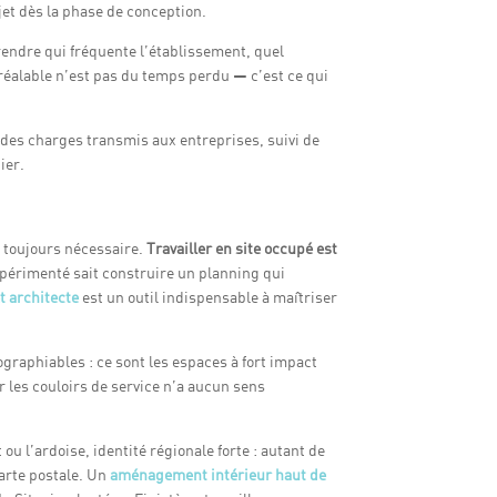
ojet dès la phase de conception.
endre qui fréquente l’établissement, quel
préalable n’est pas du temps perdu — c’est ce qui
r des charges transmis aux entreprises, suivi de
ier.
s toujours nécessaire.
Travailler en site occupé est
expérimenté sait construire un planning qui
t architecte
est un outil indispensable à maîtriser
ographiables : ce sont les espaces à fort impact
r les couloirs de service n’a aucun sens
u l’ardoise, identité régionale forte : autant de
carte postale. Un
aménagement intérieur haut de