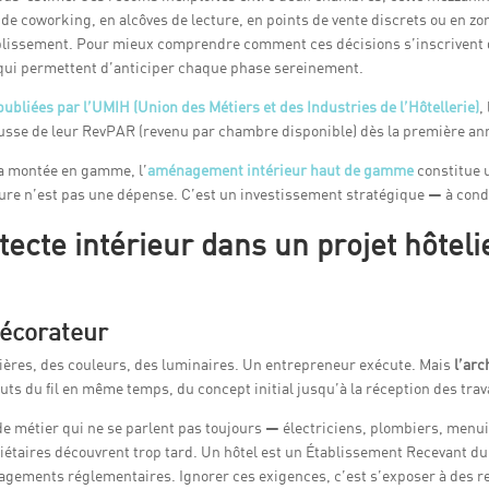
de coworking, en alcôves de lecture, en points de vente discrets ou en z
ablissement. Pour mieux comprendre comment ces décisions s’inscrivent da
 qui permettent d’anticiper chaque phase sereinement.
publiées par l’UMIH (Union des Métiers et des Industries de l’Hôtellerie)
,
sse de leur RevPAR (revenu par chambre disponible) dès la première année
 la montée en gamme, l’
aménagement intérieur haut de gamme
constitue u
re n’est pas une dépense. C’est un investissement stratégique — à condit
tecte intérieur dans un projet hôteli
décorateur
ières, des couleurs, des luminaires. Un entrepreneur exécute. Mais
l’arc
bouts du fil en même temps, du concept initial jusqu’à la réception des tra
e métier qui ne se parlent pas toujours — électriciens, plombiers, menui
taires découvrent trop tard. Un hôtel est un Établissement Recevant du P
égagements réglementaires. Ignorer ces exigences, c’est s’exposer à des 