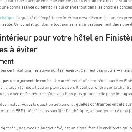
s pour créer quelque chose de contemporain et d’ancré à la fois. Studio In
 une connaissance du territoire qui change tout dans les choix de concep
ristique
, la qualité de l’expérience intérieure est désormais l’un des prem
ion seule. Un constat qui donne tout son sens à l’investissement dans une
 intérieur pour votre hôtel en Finist
es à éviter
iment
s certifications, les suivis sur les réseaux. Ce n’est pas inutile — mais c
, pas un argument de confort.
Un architecte intérieur hôtel ancré en Fini
une livraison tombe à l’eau en pleine saison. Il peut se rendre sur le chan
que journée de fermeture coûte, vaut bien plus qu’une belle page Instagr
tos finales. Posez la question autrement :
quelles contraintes ont été su
normes ERP intégrée sans sacrifier l’esthétique, un budget serré tenu jus
udget réel, pas avec un budget rêvé, est un signal fort. Un architecte qui