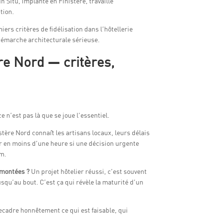
 Situ, implanté en Finistère, travaille
tion.
iers critères de fidélisation dans l’hôtellerie
 démarche architecturale sérieuse.
ère Nord — critères,
e n’est pas là que se joue l’essentiel.
stère Nord connaît les artisans locaux, leurs délais
tier en moins d’une heure si une décision urgente
am.
rmontées ?
Un projet hôtelier réussi, c’est souvent
qu’au bout. C’est ça qui révèle la maturité d’un
 recadre honnêtement ce qui est faisable, qui