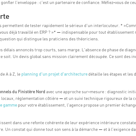
 gonfler l’enveloppe : c’est un partenaire de confiance. Méfiez-vous de ceu
erte
 permettent de tester rapidement le sérieux d’un interlocuteur. * »Com
-vous déjà travaillé en ERP ? »* — indispensable pour tout établissement 
question qui distingue les praticiens des théoriciens.
 Des délais annoncés trop courts, sans marge. L’absence de phase de dia
e soit. Un devis global sans mission clairement découpée. Ce sont des in
 de A à Z, le
planning d’un projet d’architecture
détaille les étapes et les 
ionnels du Finistère Nord
avec une approche sur-mesure : diagnostic initia
locaux, réglementation côtière — et un suivi technique rigoureux de la co
 de gamme
pour votre établissement, l’agence propose un premier échange 
tissent dans une refonte cohérente de leur expérience intérieure constate
aire. Un constat qui donne tout son sens à la démarche — et à l’exigence d