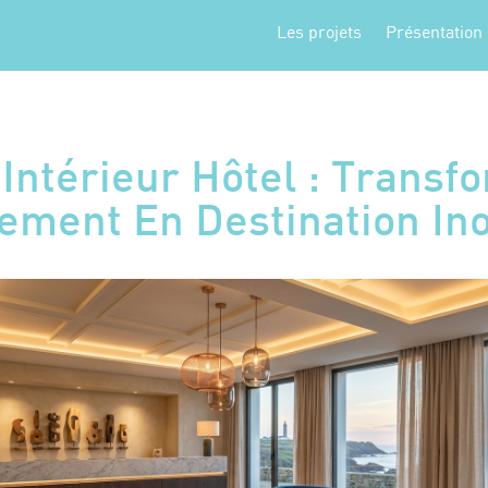
Les projets
Présentation
 Intérieur Hôtel : Transf
sement En Destination Ino