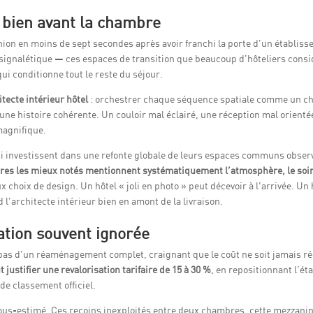
 bien avant la chambre
inion en moins de sept secondes après avoir franchi la porte d’un établiss
, la signalétique — ces espaces de transition que beaucoup d’hôteliers con
i conditionne tout le reste du séjour.
itecte intérieur hôtel
: orchestrer chaque séquence spatiale comme un chef 
 une histoire cohérente. Un couloir mal éclairé, une réception mal orienté
magnifique.
ui investissent dans une refonte globale de leurs espaces communs observ
res les mieux notés mentionnent systématiquement l’atmosphère, le soin 
choix de design. Un hôtel « joli en photo » peut décevoir à l’arrivée. Un h
 l’architecte intérieur bien en amont de la livraison.
uation souvent ignorée
 pas d’un réaménagement complet, craignant que le coût ne soit jamais ré
ustifier une revalorisation tarifaire de 15 à 30 %
, en repositionnant l’é
e classement officiel.
sous-estimé. Ces recoins inexploités entre deux chambres, cette mezzanine