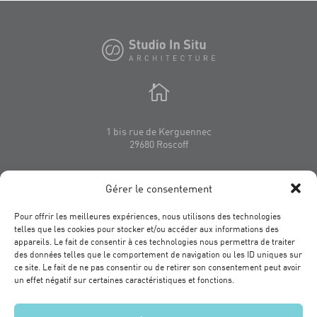

1 bis rue de Kerguennec
29680 Roscoff
Mélanie Le Gall
Gérer le consentement
Architecte
contact@studioinsitu.bzh
Pour offrir les meilleures expériences, nous utilisons des technologies
06 64 97 51 86
telles que les cookies pour stocker et/ou accéder aux informations des
appareils. Le fait de consentir à ces technologies nous permettra de traiter
des données telles que le comportement de navigation ou les ID uniques sur
ce site. Le fait de ne pas consentir ou de retirer son consentement peut avoir
un effet négatif sur certaines caractéristiques et fonctions.
Plan du site
Mentions légales