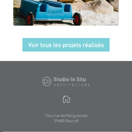
Voir tous les projets réalisés

1 bis rue de Kerguennec
29680 Roscoff